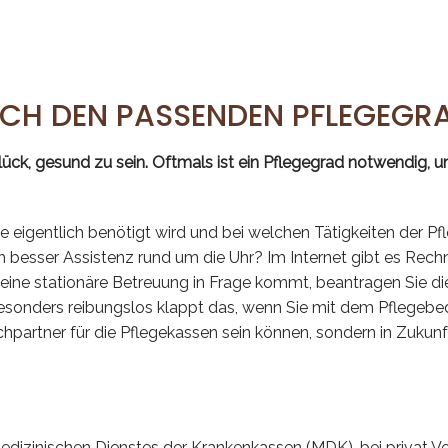
 ICH DEN PASSENDEN PFLEGEGR
ück, gesund zu sein. Oftmals ist ein Pflegegrad notwendig, um
eigentlich benötigt wird und bei welchen Tätigkeiten der Pfleg
besser Assistenz rund um die Uhr? Im Internet gibt es Rechne
r eine stationäre Betreuung in Frage kommt, beantragen Sie d
esonders reibungslos klappt das, wenn Sie mit dem Pflegebe
chpartner für die Pflegekassen sein können, sondern in Zuku
edizinischen Dienstes der Krankenkassen (MDK), bei privat Ve