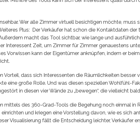
r. Mithilfe des Tools kann sich der Interessent quasi durch
nsehbar. Wer alle Zimmer virtuell besichtigen möchte, muss si
teres Plus: Der Verkäufer hat schon die Kontaktdaten der tats
. Außerdem macht das Tool sichtbar, wie lange und ausführlich
der Interessent Zeit, um Zimmer für Zimmer genauestens unte
eses Vorwissen kann der Eigentümer anknüpfen, indem er beim
cht.
rteil, dass sich Interessenten die Räumlichkeiten besser vo
 eine große Rolle. Und was diesen speziellen Wohlfühl-Faktor
estört in diesen vier Wände zu „bewegen“, die vielleicht bald
ten mittels des 360-Grad-Tools die Begehung noch einmal in
nrichten und kriegen eine Vorstellung davon, wie es sich anfü
eser Visualisierung fällt die Entscheidung leichter, Verkäufer 