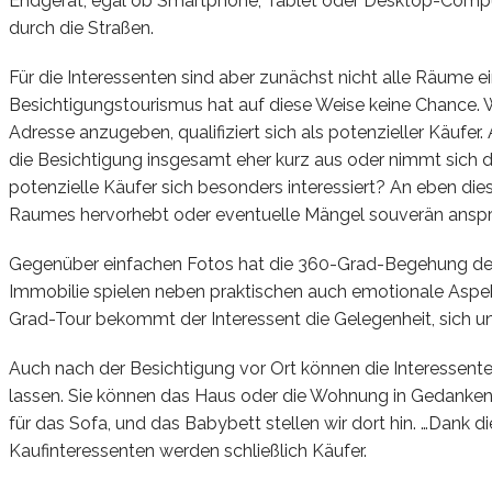
Endgerät, egal ob Smartphone, Tablet oder Desktop-Compute
durch die Straßen.
Für die Interessenten sind aber zunächst nicht alle Räume ei
Besichtigungstourismus hat auf diese Weise keine Chance. Wei
Adresse anzugeben, qualifiziert sich als potenzieller Käufer
die Besichtigung insgesamt eher kurz aus oder nimmt sich 
potenzielle Käufer sich besonders interessiert? An eben di
Raumes hervorhebt oder eventuelle Mängel souverän anspri
Gegenüber einfachen Fotos hat die 360-Grad-Begehung den Vo
Immobilie spielen neben praktischen auch emotionale Aspekte
Grad-Tour bekommt der Interessent die Gelegenheit, sich ung
Auch nach der Besichtigung vor Ort können die Interessen
lassen. Sie können das Haus oder die Wohnung in Gedanken ei
für das Sofa, und das Babybett stellen wir dort hin. …Dank di
Kaufinteressenten werden schließlich Käufer.